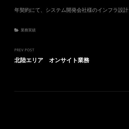
年契約にて、システム開発会社様のインフラ設計
Categories
業務実績
投
Previous
PREV POST
北陸エリア オンサイト業務
Post
稿
ナ
ビ
ゲ
ー
シ
ョ