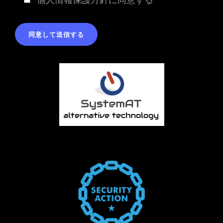
で、十分な個人情報の保護水準を満たしてい
る事業者を選定し、委託することがありま
す。
（任意性）個人情報の当社への提出は任意で
すが、必要な情報を入力いただけない場合
は、利⽤⽬的に記載の諸⼿続⼜は処理に⽀障
が⽣じる可能性があります。
（開示等の請求等）個人情報の開示等の請求
等のご依頼があった場合、できる限り迅速に
対応いたします。ご請求の方法については、
当社ホームページ「個人情報保護方針」ペー
ジをご参照ください。
（Cookieについて）当社のウェブサイトをご
利用される方の利便性向上のため、また、当
サイトへのアクセスを分析するために、クッ